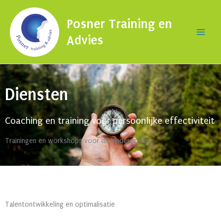
Ga
naar
Posner Training en
de
Advies
inhoud
Diensten
Coaching en training voor persoonlijke effectiviteit
Trainingen en workshops voor de kinderopvang
Talentontwikkeling en optimalisatie